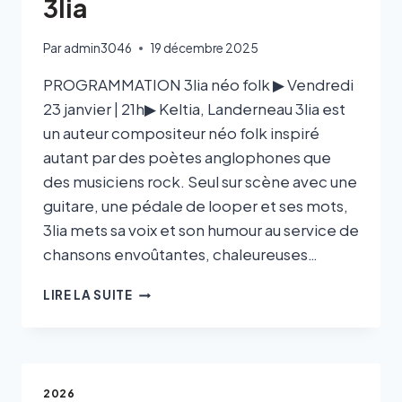
3lia
Par
admin3046
19 décembre 2025
PROGRAMMATION 3lia néo folk ▶ Vendredi
23 janvier | 21h▶ Keltia, Landerneau 3lia est
un auteur compositeur néo folk inspiré
autant par des poètes anglophones que
des musiciens rock. Seul sur scène avec une
guitare, une pédale de looper et ses mots,
3lia mets sa voix et son humour au service de
chansons envoûtantes, chaleureuses…
LIRE LA SUITE
2026