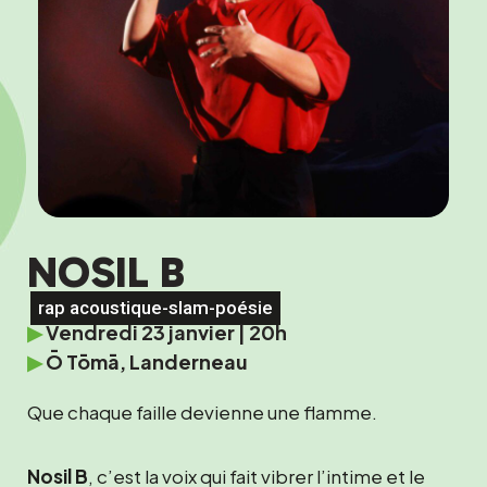
NOSIL B
rap acoustique-slam-poésie
▶
Vendredi 23 janvier | 20h
▶
Ō Tōmā, Landerneau
Que chaque faille devienne une flamme.
Nosil B
, c’est la voix qui fait vibrer l’intime et le