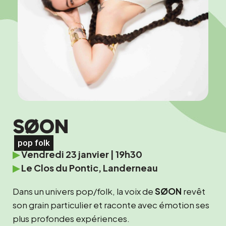
SØON
pop folk
▶
Vendredi 23 janvier | 19h30
▶
Le Clos du Pontic, Landerneau
Dans un univers pop/folk, la voix de
SØON
revêt
son grain particulier et raconte avec émotion ses
plus profondes expériences.